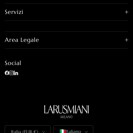
Servizi
Area Legale
Social
Facebook
Instagram
LinkedIn
Paese/Regione
Lingua
Italiano
Italia (EUR €)