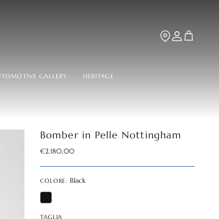
TROVA LA BOUT
Account
Carrello
UTOMOTIVE GALLERY
HERITAGE
Bomber in Pelle Nottingham
Prezzo normale
€2.180,00
Black
COLORE:
TAGLIA