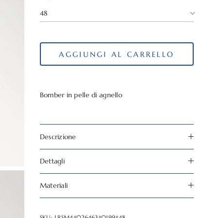
48
AGGIUNGI AL CARRELLO
Bomber in pelle di agnello
Descrizione
Dettagli
Materiali
SKU:
LRSM4#026463#0199#48