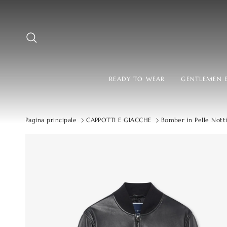
Passa ai contenuti
Cerca
READY TO WEAR
GENTLEMEN E
Pagina principale
CAPPOTTI E GIACCHE
Bomber in Pelle Not
Passa alle informazioni sul prodotto