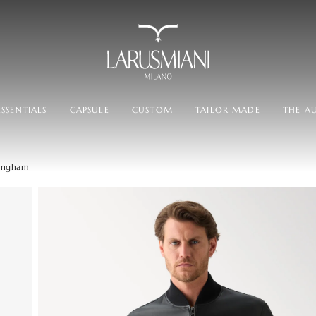
SSENTIALS
CAPSULE
CUSTOM
TAILOR MADE
THE A
tingham