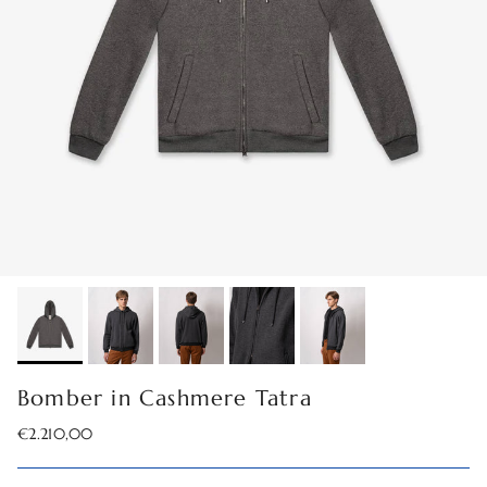
Bomber in Cashmere Tatra
Prezzo normale
€2.210,00