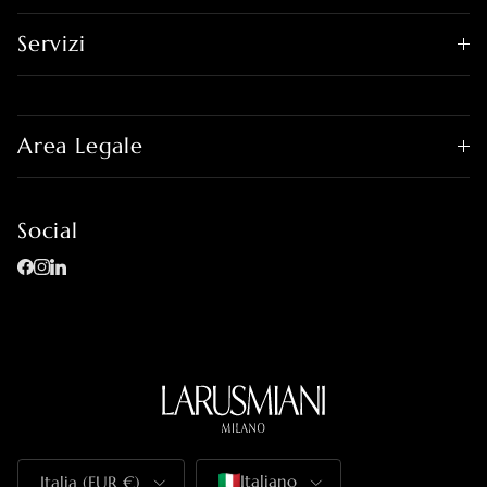
Servizi
Area Legale
Social
Facebook
Instagram
LinkedIn
Paese/Regione
Lingua
Italiano
Italia (EUR €)