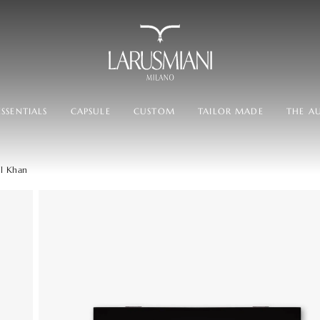
SSENTIALS
CAPSULE
CUSTOM
TAILOR MADE
THE A
l Khan