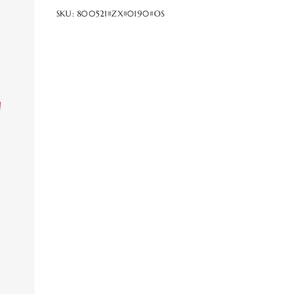
SKU:
800521#ZX#0190#OS