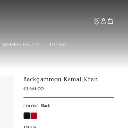
TROVA LA BOUT
Account
Carrello
UTOMOTIVE GALLERY
HERITAGE
Backgammon Kamal Khan
Prezzo normale
€3.644,00
Black
COLORE:
TAGLIA